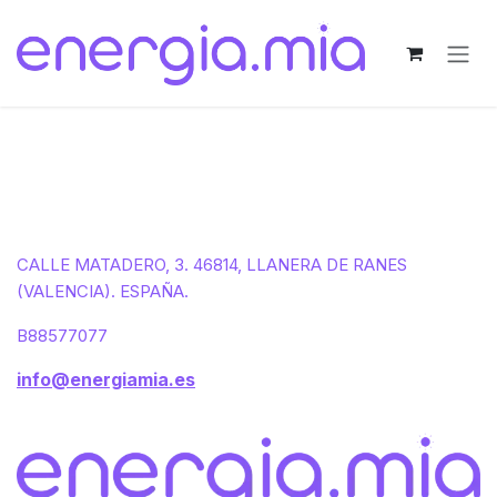
Ir al contenido
CALLE MATADERO, 3. 46814, LLANERA DE RANES
(VALENCIA). ESPAÑA.
B88577077
info@energiamia.es